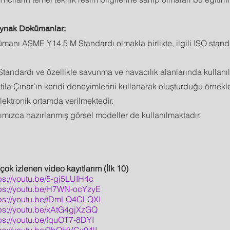
aynak Dokümanlar:
manı ASME Y14.5 M Standardı olmakla birlikte, ilgili ISO stand
tandardı ve özellikle savunma ve havacılık alanlarında kullanıl
ila Çınar’ın kendi deneyimlerini kullanarak oluşturduğu örnek
lektronik ortamda verilmektedir.
afımızca hazırlanmış görsel modeller de kullanılmaktadır.
çok izlenen video kayıtlarım (İlk 10)
ps://youtu.be/5-gj5LUIH4c
tps://youtu.be/H7WN-ocYzyE
tps://youtu.be/tDmLQ4CLQXI
ps://youtu.be/xAtG4gjXzGQ
ps://youtu.be/fquOT7-8DYI