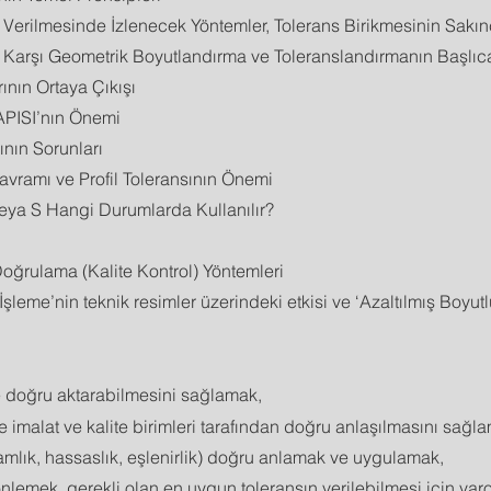
 Verilmesinde İzlenecek Yöntemler, Tolerans Birikmesinin Sakın
 Karşı Geometrik Boyutlandırma ve Toleranslandırmanın Başlıca
ının Ortaya Çıkışı
ISI’nın Önemi
ının Sorunları
avramı ve Profil Toleransının Önemi
 veya S Hangi Durumlarda Kullanılır?
oğrulama (Kalite Kontrol) Yöntemleri
en İşleme’nin teknik resimler üzerindeki etkisi ve ‘Azaltılmış Boyu
 doğru aktarabilmesini sağlamak,
 imalat ve kalite birimleri tarafından doğru anlaşılmasını sağl
(tamlık, hassaslık, eşlenirlik) doğru anlamak ve uygulamak,
önlemek, gerekli olan en uygun toleransın verilebilmesi için varo