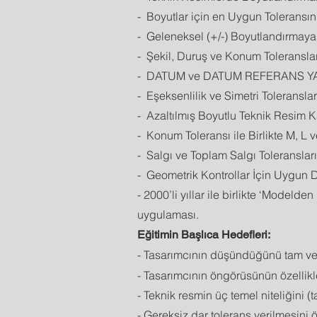
- Boyutlar için en Uygun Toleransın
- Geleneksel (+/-) Boyutlandırmaya
- Şekil, Duruş ve Konum Toleranslar
- DATUM ve DATUM REFERANS YAP
- Eşeksenlilik ve Simetri Toleranslar
- Azaltılmış Boyutlu Teknik Resim K
- Konum Toleransı ile Birlikte M, L
- Salgı ve Toplam Salgı Toleransları
- Geometrik Kontrollar İçin Uygun D
- 2000’li yıllar ile birlikte ‘Modeld
uygulaması.
Eğitimin Başlıca Hedefleri:
- Tasarımcının düşündüğünü tam ve
- Tasarımcının öngörüsünün özellikle
- Teknik resmin üç temel niteliğini 
- Gereksiz dar tolerans verilmesini 