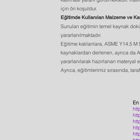
için ön koşuldur.
Eğitimde Kullanılan Malzeme ve K
Sunulan eğitimin temel kaynak dokü
yararlanılmaktadır.
Eğitime katılanlara, ASME Y14.5 M S
kaynaklardan derlenen, ayrıca da At
yararlanılarak hazırlanan materyal e
Ayrıca, eğitimlerimiz sırasında, tar
En 
htt
ht
ht
htt
htt