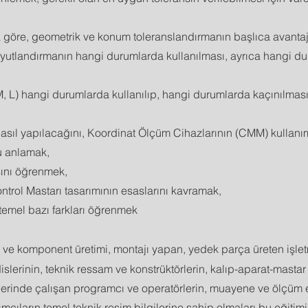
a göre, geometrik ve konum toleranslandırmanın başlıca avantaj
yutlandırmanın hangi durumlarda kullanılması, ayrıca hangi d
, L) hangi durumlarda kullanılıp, hangi durumlarda kaçınılması 
 nasıl yapılacağını, Koordinat Ölçüm Cihazlarının (CMM) kullanı
u anlamak,
ını öğrenmek,
ol Mastarı tasarımının esaslarını kavramak,
temel bazı farkları öğrenmek
 ve komponent üretimi, montajı yapan, yedek parça üreten işle
lerinin, teknik ressam ve konstrüktörlerin, kalıp-aparat-mastar
lerinde çalışan programcı ve operatörlerin, muayene ve ölçüm 
lımcıların temel teknik resim bilgilerine sahip olmaları bu eğitimi