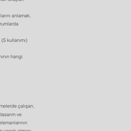
larını anlamak,
urumlarda
(S kullanımı)
mının hangi
tmelerde çalışan,
 tasarım ve
elemanlarının
n yararlı olması