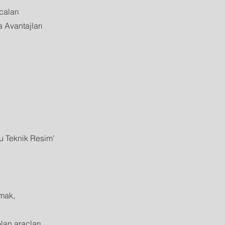
caları
 Avantajları
tlu Teknik Resim’
amak,
lan araçları