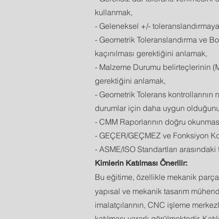
kullanmak,
- Geleneksel +/- toleranslandırmay
- Geometrik Toleranslandırma ve Bo
kaçınılması gerektiğini anlamak,
- Malzeme Durumu belirteçlerinin (M
gerektiğini anlamak,
- Geometrik Tolerans kontrollarının
durumlar için daha uygun olduğun
- CMM Raporlarının doğru okunmas
- GEÇER/GEÇMEZ ve Fonksiyon Kontr
- ASME/ISO Standartları arasındaki 
Kimlerin Katılması Önerilir:
Bu eğitime, özellikle mekanik parça
yapısal ve mekanik tasarım mühendis
imalatçılarının, CNC işleme merkez
katılması yararlı görülmektedir. Katı