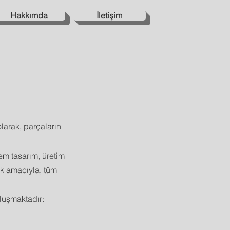
Hakkımda
İletişim
larak, parçaların
em tasarım, üretim
mak amacıyla, tüm
oluşmaktadır: