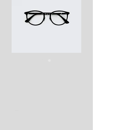
Stok kodu: 366615376135191
Bu bir ürün
Fiyat
₺7,50
Adet
*
Sepete Ekle